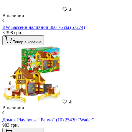
В наличии
0
BW Бассейн наливной 366-76 см (57274)
3 398 грн.
Товар в корзине
В наличии
0
Домик Play house "Ранчо" (10) 25430 "Wader"
983 грн.