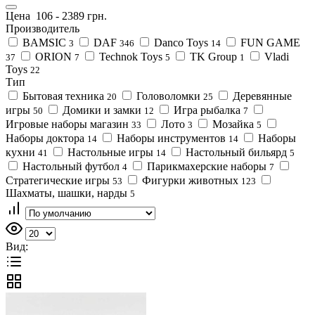
Цена
106
-
2389
грн.
Производитель
BAMSIC
DAF
Danco Toys
FUN GAME
3
346
14
ORION
Technok Toys
TK Group
Vladi
37
7
5
1
Toys
22
Тип
Бытовая техника
Головоломки
Деревянные
20
25
игры
Домики и замки
Игра рыбалка
50
12
7
Игровые наборы магазин
Лото
Мозайка
33
3
5
Наборы доктора
Наборы инструментов
Наборы
14
14
кухни
Настольные игры
Настольный бильярд
41
14
5
Настольный футбол
Парикмахерские наборы
4
7
Стратегические игры
Фигурки животных
53
123
Шахматы, шашки, нарды
5
Вид: