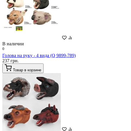
В наличии
0
Голова на руку - 4 вида (Q 9899-789)
237 грн.
Товар в корзине