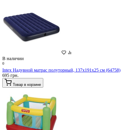
В наличии
0
Intex Надувной матрас полуторный, 137х191х25 см (64758)
695 грн.
Товар в корзине