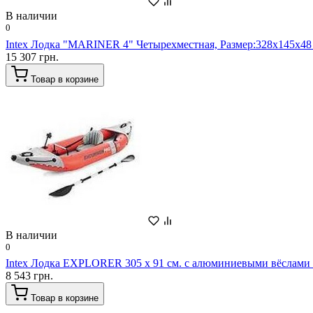
В наличии
0
Intex Лодка "MARINER 4" Четырехместная, Размер:328x145x48 
15 307 грн.
Товар в корзине
В наличии
0
Intex Лодка EXPLORER 305 х 91 см. с алюминиевыми вёслами 
8 543 грн.
Товар в корзине