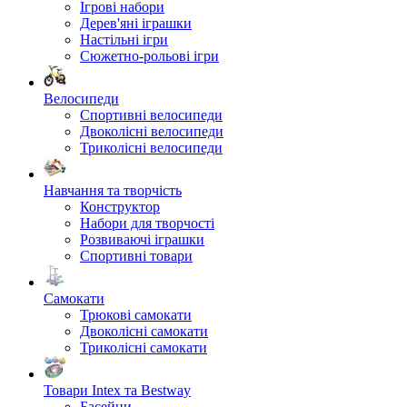
Ігрові набори
Дерев'яні іграшки
Настільні ігри
Сюжетно-рольові ігри
Велосипеди
Спортивні велосипеди
Двоколісні велосипеди
Триколісні велосипеди
Навчання та творчість
Конструктор
Набори для творчості
Розвиваючі іграшки
Спортивні товари
Самокати
Трюкові самокати
Двоколісні самокати
Триколісні самокати
Товари Intex та Bestway
Басейни