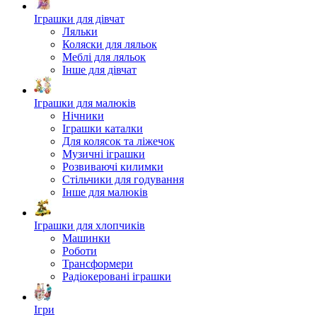
Іграшки для дівчат
Ляльки
Коляски для ляльок
Меблі для ляльок
Інше для дівчат
Іграшки для малюків
Нічники
Іграшки каталки
Для колясок та ліжечок
Музичні іграшки
Розвиваючі килимки
Стільчики для годування
Інше для малюків
Іграшки для хлопчиків
Машинки
Роботи
Трансформери
Радіокеровані іграшки
Ігри