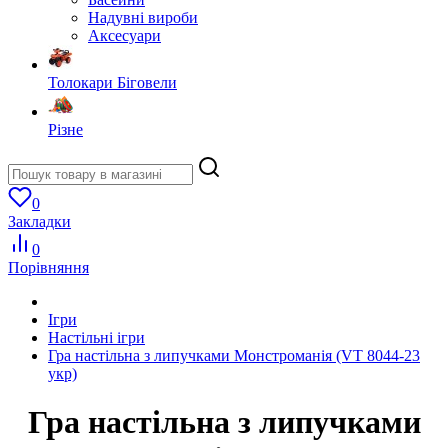
Надувні вироби
Аксесуари
Толокари Біговели
Різне
0
Закладки
0
Порівняння
Ігри
Настільні ігри
Гра настільна з липучками Монстроманія (VT 8044-23
укр)
Гра настільна з липучками