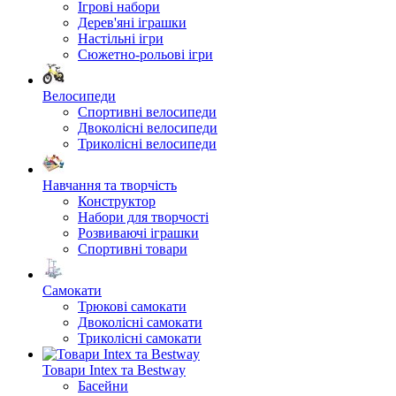
Ігрові набори
Дерев'яні іграшки
Настільні ігри
Сюжетно-рольові ігри
Велосипеди
Спортивні велосипеди
Двоколісні велосипеди
Триколісні велосипеди
Навчання та творчість
Конструктор
Набори для творчості
Розвиваючі іграшки
Спортивні товари
Самокати
Трюкові самокати
Двоколісні самокати
Триколісні самокати
Товари Intex та Bestway
Басейни