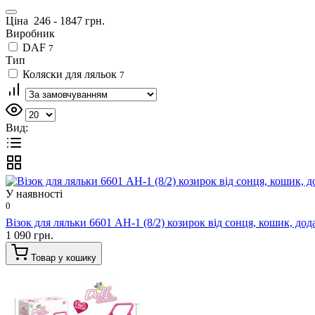
Ціна
246
-
1847
грн.
Виробник
DAF
7
Тип
Коляски для ляльок
7
Вид:
У наявності
0
Візок для ляльки 6601 AH-1 (8/2) козирок від сонця, кошик, до
1 090 грн.
Товар у кошику