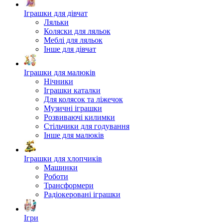
Іграшки для дівчат
Ляльки
Коляски для ляльок
Меблі для ляльок
Інше для дівчат
Іграшки для малюків
Нічники
Іграшки каталки
Для колясок та ліжечок
Музичні іграшки
Розвиваючі килимки
Стільчики для годування
Інше для малюків
Іграшки для хлопчиків
Машинки
Роботи
Трансформери
Радіокеровані іграшки
Ігри