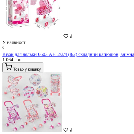
У наявності
0
Візок для ляльки 6603 AH-2/3/4 (8/2) складний капюшон, знімн
1 064 грн.
Товар у кошику