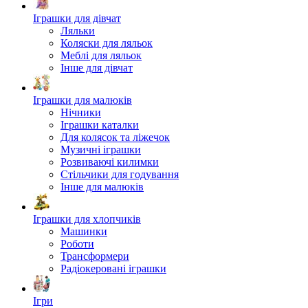
Іграшки для дівчат
Ляльки
Коляски для ляльок
Меблі для ляльок
Інше для дівчат
Іграшки для малюків
Нічники
Іграшки каталки
Для колясок та ліжечок
Музичні іграшки
Розвиваючі килимки
Стільчики для годування
Інше для малюків
Іграшки для хлопчиків
Машинки
Роботи
Трансформери
Радіокеровані іграшки
Ігри