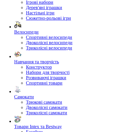
Ігрові набори
Дерев'яні іграшки
Настільні ігри
Сюжетно-рольові ігри
Велосипеди
Спортивні велосипеди
Двоколісні велосипеди
Триколісні велосипеди
Навчання та творчість
Конструктор
Набори для творчості
Розвиваючі іграшки
Спортивні товари
Самокати
Трюкові самокати
Двоколісні самокати
Триколісні самокати
Товари Intex та Bestway
Басейни