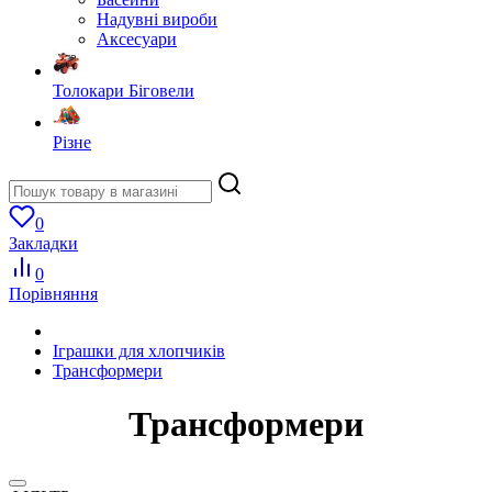
Надувні вироби
Аксесуари
Толокари Біговели
Різне
0
Закладки
0
Порівняння
Іграшки для хлопчиків
Трансформери
Трансформери