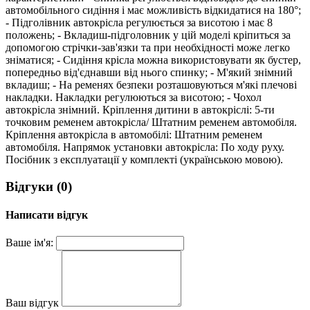
автомобільного сидіння і має можливість відкидатися на 180°;
- Підголівник автокрісла регулюється за висотою і має 8
положень; - Вкладиш-підголовник у цій моделі кріпиться за
допомогою стрічки-зав'язки та при необхідності може легко
зніматися; - Сидіння крісла можна використовувати як бустер,
попередньо від'єднавши від нього спинку; - М'який знімний
вкладиш; - На ременях безпеки розташовуються м'які плечові
накладки. Накладки регулюються за висотою; - Чохол
автокрісла знімний. Кріплення дитини в автокріслі: 5-ти
точковим ременем автокрісла/ Штатним ременем автомобіля.
Кріплення автокрісла в автомобілі: Штатним ременем
автомобіля. Напрямок установки автокрісла: По ходу руху.
Посібник з експлуатації у комплекті (українською мовою).
Відгуки (0)
Написати відгук
Ваше ім'я:
Ваш відгук