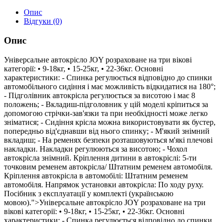
Опис
Відгуки (0)
Опис
Універсальне автокрісло JOY розраховане на три вікові
категорії: • 9-18кг, • 15-25кг, • 22-36кг. Основні
характеристики: - Спинка регулюється відповідно до спинки
автомобільного сидіння і має можливість відкидатися на 180°;
- Підголівник автокрісла регулюється за висотою і має 8
положень; - Вкладиш-підголовник у цій моделі кріпиться за
допомогою стрічки-зав'язки та при необхідності може легко
зніматися; - Сидіння крісла можна використовувати як бустер,
попередньо від'єднавши від нього спинку; - М'який знімний
вкладиш; - На ременях безпеки розташовуються м'які плечові
накладки. Накладки регулюються за висотою; - Чохол
автокрісла знімний. Кріплення дитини в автокріслі: 5-ти
точковим ременем автокрісла/ Штатним ременем автомобіля.
Кріплення автокрісла в автомобілі: Штатним ременем
автомобіля. Напрямок установки автокрісла: По ходу руху.
Посібник з експлуатації у комплекті (українською
мовою).">Універсальне автокрісло JOY розраховане на три
вікові категорії: • 9-18кг, • 15-25кг, • 22-36кг. Основні
характеристики: - Спинка регулюється відповідно до спинки