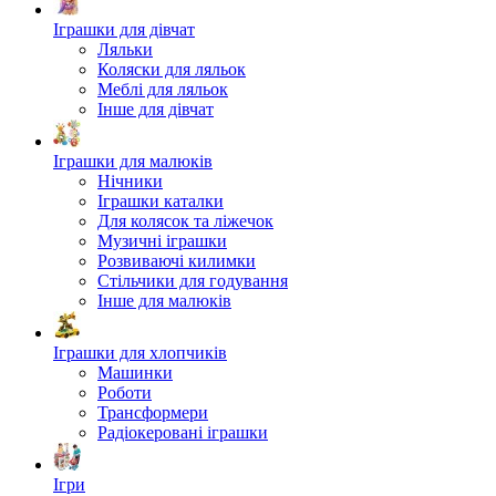
Іграшки для дівчат
Ляльки
Коляски для ляльок
Меблі для ляльок
Інше для дівчат
Іграшки для малюків
Нічники
Іграшки каталки
Для колясок та ліжечок
Музичні іграшки
Розвиваючі килимки
Стільчики для годування
Інше для малюків
Іграшки для хлопчиків
Машинки
Роботи
Трансформери
Радіокеровані іграшки
Ігри