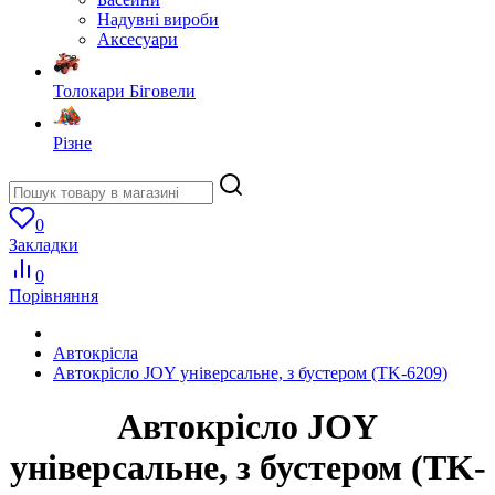
Надувні вироби
Аксесуари
Толокари Біговели
Різне
0
Закладки
0
Порівняння
Автокрісла
Автокрісло JOY універсальне, з бустером (TK-6209)
Автокрісло JOY
універсальне, з бустером (TK-