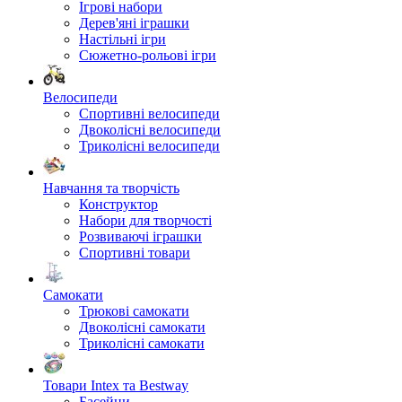
Ігрові набори
Дерев'яні іграшки
Настільні ігри
Сюжетно-рольові ігри
Велосипеди
Спортивні велосипеди
Двоколісні велосипеди
Триколісні велосипеди
Навчання та творчість
Конструктор
Набори для творчості
Розвиваючі іграшки
Спортивні товари
Самокати
Трюкові самокати
Двоколісні самокати
Триколісні самокати
Товари Intex та Bestway
Басейни