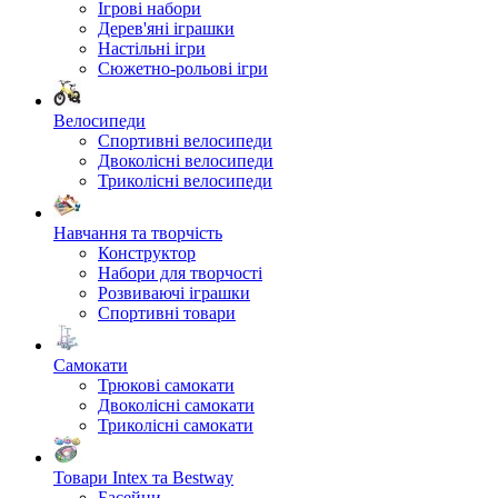
Ігрові набори
Дерев'яні іграшки
Настільні ігри
Сюжетно-рольові ігри
Велосипеди
Спортивні велосипеди
Двоколісні велосипеди
Триколісні велосипеди
Навчання та творчість
Конструктор
Набори для творчості
Розвиваючі іграшки
Спортивні товари
Самокати
Трюкові самокати
Двоколісні самокати
Триколісні самокати
Товари Intex та Bestway
Басейни