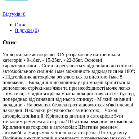
Відгуків: 0
Опис
Відгуки (0)
Опис
Універсальне автокрісло JOY розраховане на три вікові
категорії: • 9-18кг, • 15-25кг, • 22-36кг. Основні
характеристики: - Спинка регулюється відповідно до спинки
автомобільного сидіння і має можливість відкидатися на 180°;
- Підголівник автокрісла регулюється за висотою і має 8
положень; - Вкладиш-підголовник у цій моделі кріпиться за
допомогою стрічки-зав'язки та при необхідності може легко
зніматися; - Сидіння крісла можна використовувати як бустер,
попередньо від'єднавши від нього спинку; - М'який знімний
вкладиш; - На ременях безпеки розташовуються м'які плечові
накладки. Накладки регулюються за висотою; - Чохол
автокрісла знімний. Кріплення дитини в автокріслі: 5-ти
точковим ременем автокрісла/ Штатним ременем автомобіля.
Кріплення автокрісла в автомобілі: Штатним ременем
автомобіля. Напрямок установки автокрісла: По ходу руху.
Посібник з експлуатації у комплекті (українською мовою). *