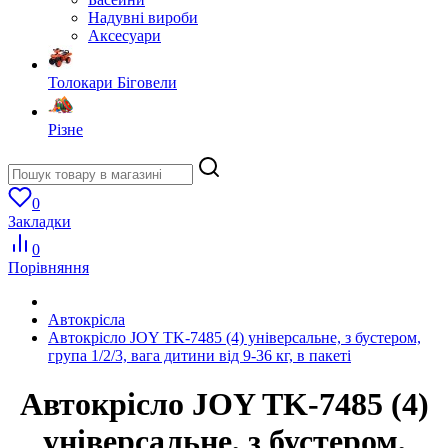
Надувні вироби
Аксесуари
Толокари Біговели
Різне
0
Закладки
0
Порівняння
Автокрісла
Автокрісло JOY TK-7485 (4) універсальне, з бустером,
група 1/2/3, вага дитини від 9-36 кг, в пакеті
Автокрісло JOY TK-7485 (4)
універсальне, з бустером,