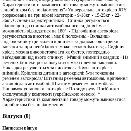
Характеристики та комплектація товару можуть змінюватися
виробником без повідомлення">Універсальне автокрісло JOY
розраховане на три вікові категорії: • 9-18кг, • 15-25кг, • 22-
36кг. Основні характеристики: - Спинка регулюється
відповідно до спинки автомобільного сидіння і має
можливість відкидатися на 180°; - Підголівник автокрісла
регулюється за висотою і має 8 положень; - Вкладиш-
підголовник у цій моделі кріпиться за допомогою стрічки-
зав'язки та при необхідності може легко зніматися; - Сидіння
крісла можна використовувати як бустер, попередньо
від'єднавши від нього спинку; - М'який знімний вкладиш; - На
ременях безпеки розташовуються м'які плечові накладки.
Накладки регулюються за висотою; - Чохол автокрісла
знімний. Кріплення дитини в автокріслі: 5-ти точковим
ременем автокрісла/ Штатним ременем автомобіля. Кріплення
автокрісла в автомобілі: Штатним ременем автомобіля.
Напрямок установки автокрісла: По ходу руху. Посібник з
експлуатації у комплекті (українською мовою). *
Характеристики та комплектація товару можуть змінюватися
виробником без повідомлення
Відгуки (0)
Написати відгук