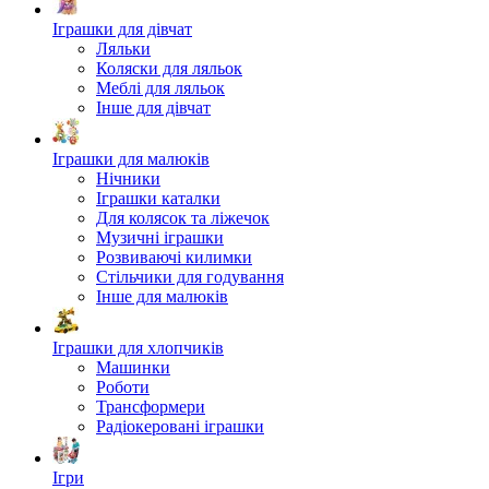
Іграшки для дівчат
Ляльки
Коляски для ляльок
Меблі для ляльок
Інше для дівчат
Іграшки для малюків
Нічники
Іграшки каталки
Для колясок та ліжечок
Музичні іграшки
Розвиваючі килимки
Стільчики для годування
Інше для малюків
Іграшки для хлопчиків
Машинки
Роботи
Трансформери
Радіокеровані іграшки
Ігри