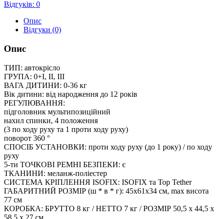
Відгуків: 0
Опис
Відгуки (0)
Опис
ТИП: автокрісло
ГРУПА: 0+I, II, III
ВАГА ДИТИНИ: 0-36 кг
Вік дитини: від народження до 12 років
РЕГУЛЮВАННЯ:
підголовник мультипозиційний
нахил спинки, 4 положення
(3 по ходу руху та 1 проти ходу руху)
поворот 360 °
СПОСІБ УСТАНОВКИ: проти ходу руху (до 1 року) / по ходу
руху
5-ти ТОЧКОВІ РЕМНІ БЕЗПЕКИ: є
ТКАНИНИ: меланж-поліестер
СИСТЕМА КРІПЛЕННЯ ISOFIX: ISOFIX та Top Tether
ГАБАРИТНИЙ РОЗМІР (ш * в * г): 45х61х34 см, max висота
77 см
КОРОБКА: БРУТТО 8 кг / НЕТТО 7 кг / РОЗМІР 50,5 х 44,5 х
58,5 х 27 см