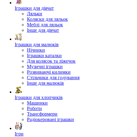
Іграшки для дівчат
Ляльки
Коляски для ляльок
Меблі для ляльок
Інше для дівчат
Іграшки для малюків
Нічники
Іграшки каталки
Для колясок та ліжечок
Музичні іграшки
Розвиваючі килимки
Стільчики для годування
Інше для малюків
Іграшки для хлопчиків
Машинки
Роботи
Трансформери
Радіокеровані іграшки
Ігри