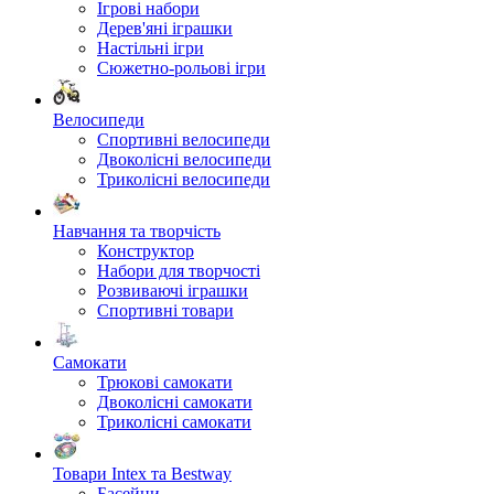
Ігрові набори
Дерев'яні іграшки
Настільні ігри
Сюжетно-рольові ігри
Велосипеди
Спортивні велосипеди
Двоколісні велосипеди
Триколісні велосипеди
Навчання та творчість
Конструктор
Набори для творчості
Розвиваючі іграшки
Спортивні товари
Самокати
Трюкові самокати
Двоколісні самокати
Триколісні самокати
Товари Intex та Bestway
Басейни